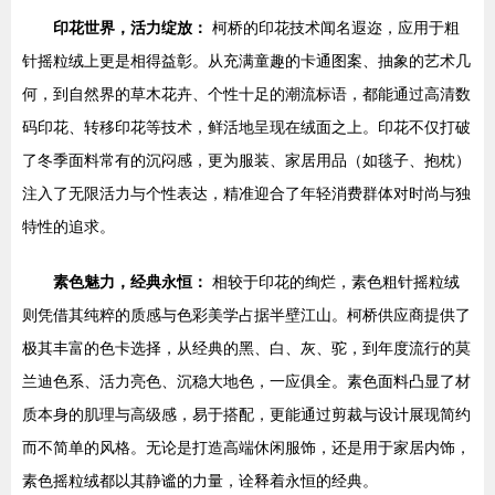
印花世界，活力绽放：
柯桥的印花技术闻名遐迩，应用于粗
针摇粒绒上更是相得益彰。从充满童趣的卡通图案、抽象的艺术几
何，到自然界的草木花卉、个性十足的潮流标语，都能通过高清数
码印花、转移印花等技术，鲜活地呈现在绒面之上。印花不仅打破
了冬季面料常有的沉闷感，更为服装、家居用品（如毯子、抱枕）
注入了无限活力与个性表达，精准迎合了年轻消费群体对时尚与独
特性的追求。
素色魅力，经典永恒：
相较于印花的绚烂，素色粗针摇粒绒
则凭借其纯粹的质感与色彩美学占据半壁江山。柯桥供应商提供了
极其丰富的色卡选择，从经典的黑、白、灰、驼，到年度流行的莫
兰迪色系、活力亮色、沉稳大地色，一应俱全。素色面料凸显了材
质本身的肌理与高级感，易于搭配，更能通过剪裁与设计展现简约
而不简单的风格。无论是打造高端休闲服饰，还是用于家居内饰，
素色摇粒绒都以其静谧的力量，诠释着永恒的经典。