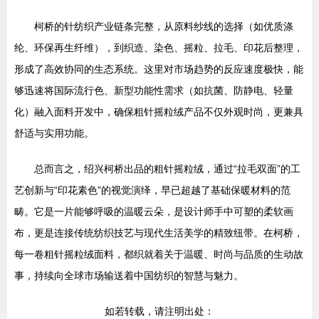
柯桥的针纺织产业链条完整，从原料纱线的选择（如优质涤
纶、环保再生纤维），到织造、染色、摇粒、拉毛、印花后整理，
形成了高效协同的生态系统。这里对市场趋势的反应速度极快，能
够迅速将国际流行色、新型功能性需求（如抗菌、防静电、轻量
化）融入面料开发中，确保粗针摇粒绒产品不仅外观时尚，更兼具
舒适与实用功能。
总而言之，绍兴柯桥出品的粗针摇粒绒，通过“拉毛双面”的工
艺创新与“印花素色”的视觉演绎，早已超越了基础保暖材料的范
畴。它是一片能够呼吸的温暖云朵，是设计师手中可塑的柔软画
布，更是连接传统纺织技艺与现代生活美学的精致纽带。在柯桥，
每一卷粗针摇粒绒面料，都织就着关于温暖、时尚与品质的生动故
事，持续向全球市场输送着中国纺织的智慧与魅力。
如若转载，请注明出处：