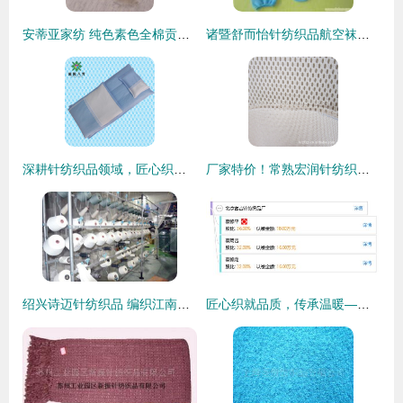
安蒂亚家纺 纯色素色全棉贡缎埃及长绒棉四件套，品质生活的优雅之选
诸暨舒而怡针纺织品航空袜产品详情与比价指南
深耕针纺织品领域，匠心织就美好生活
厂家特价！常熟宏润针纺织品 3D三明治网眼布全解析
绍兴诗迈针纺织品 编织江南的匠心与时尚
匠心织就品质，传承温暖——北京富吉针纺织品厂的坚守与创新