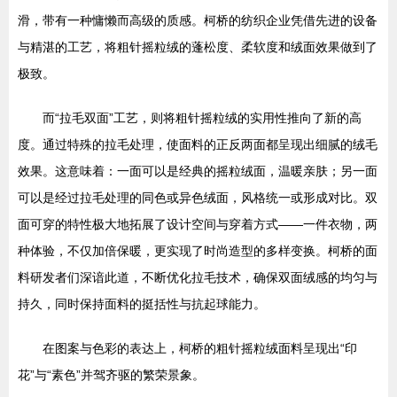
滑，带有一种慵懒而高级的质感。柯桥的纺织企业凭借先进的设备
与精湛的工艺，将粗针摇粒绒的蓬松度、柔软度和绒面效果做到了
极致。
而“拉毛双面”工艺，则将粗针摇粒绒的实用性推向了新的高
度。通过特殊的拉毛处理，使面料的正反两面都呈现出细腻的绒毛
效果。这意味着：一面可以是经典的摇粒绒面，温暖亲肤；另一面
可以是经过拉毛处理的同色或异色绒面，风格统一或形成对比。双
面可穿的特性极大地拓展了设计空间与穿着方式——一件衣物，两
种体验，不仅加倍保暖，更实现了时尚造型的多样变换。柯桥的面
料研发者们深谙此道，不断优化拉毛技术，确保双面绒感的均匀与
持久，同时保持面料的挺括性与抗起球能力。
在图案与色彩的表达上，柯桥的粗针摇粒绒面料呈现出“印
花”与“素色”并驾齐驱的繁荣景象。