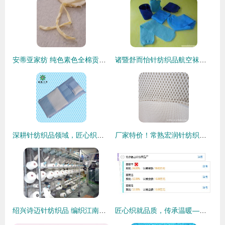
安蒂亚家纺 纯色素色全棉贡缎埃及长绒棉四件套，品质生活的优雅之选
诸暨舒而怡针纺织品航空袜产品详情与比价指南
深耕针纺织品领域，匠心织就美好生活
厂家特价！常熟宏润针纺织品 3D三明治网眼布全解析
绍兴诗迈针纺织品 编织江南的匠心与时尚
匠心织就品质，传承温暖——北京富吉针纺织品厂的坚守与创新