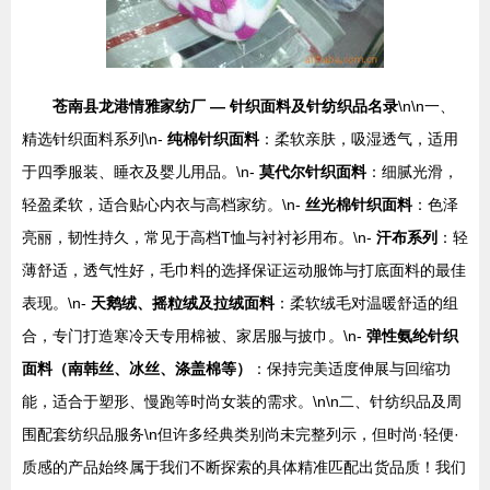
苍南县龙港情雅家纺厂 — 针织面料及针纺织品名录
\n\n一、
精选针织面料系列\n-
纯棉针织面料
：柔软亲肤，吸湿透气，适用
于四季服装、睡衣及婴儿用品。\n-
莫代尔针织面料
：细腻光滑，
轻盈柔软，适合贴心内衣与高档家纺。\n-
丝光棉针织面料
：色泽
亮丽，韧性持久，常见于高档T恤与衬衬衫用布。\n-
汗布系列
：轻
薄舒适，透气性好，毛巾料的选择保证运动服饰与打底面料的最佳
表现。\n-
天鹅绒、摇粒绒及拉绒面料
：柔软绒毛对温暖舒适的组
合，专门打造寒冷天专用棉被、家居服与披巾。\n-
弹性氨纶针织
面料（南韩丝、冰丝、涤盖棉等）
：保持完美适度伸展与回缩功
能，适合于塑形、慢跑等时尚女装的需求。\n\n二、针纺织品及周
围配套纺织品服务\n但许多经典类别尚未完整列示，但时尚·轻便·
质感的产品始终属于我们不断探索的具体精准匹配出货品质！我们