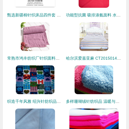
甄选新疆棉针织床品四件套 重拾纯棉条纹质地的温柔生活
功能型抗菌 吸排涤氨面料 水晶麻涤氨单面布 ity涤氨强捻
常熟市鸿丰纺织厂针织面料产品列表 品质与创新的针纺织品全览
哈尔滨爱嘉亚麻 CT2015014麻织物热卖促销，品质与价格的标杆
织造千年风雅 绍兴针纺织品的工艺之美与当代时尚
多样珊瑚绒针纺织品 温暖与柔美的完美融合