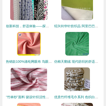
创新科技，舒适体验——探访杭州聚源针纺"Transit"纺织面料革新之路
绍兴剑华针纺织品 阿里巴巴平台上的品质纺织品供应专家
热销款100%涤纶网眼布 鸟眼网布 针织面料市场的品质之选
仿棉天鹅绒 现代纺织的舒适与风尚
“竹林纱”面料 骏设针织活性印染绒布的柔软魅力与批发优势
优质竹纤维毛巾系列 色织白花毛巾的卓越之选